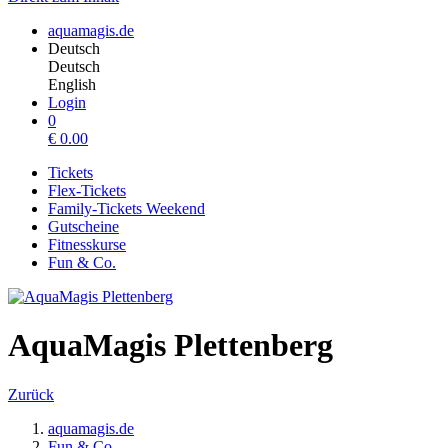
aquamagis.de
Deutsch
Deutsch
English
Login
0
€
0.00
Tickets
Flex-Tickets
Family-Tickets Weekend
Gutscheine
Fitnesskurse
Fun & Co.
AquaMagis Plettenberg
Zurück
aquamagis.de
Fun & Co.