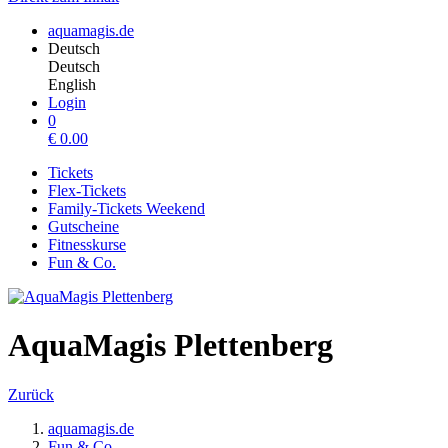
aquamagis.de
Deutsch
Deutsch
English
Login
0
€
0.00
Tickets
Flex-Tickets
Family-Tickets Weekend
Gutscheine
Fitnesskurse
Fun & Co.
AquaMagis Plettenberg
Zurück
aquamagis.de
Fun & Co.