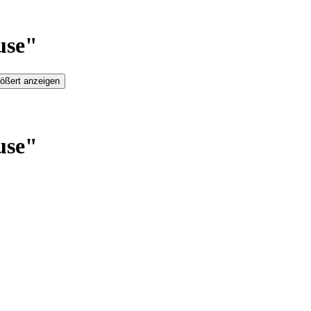
use"
ößert anzeigen
use"