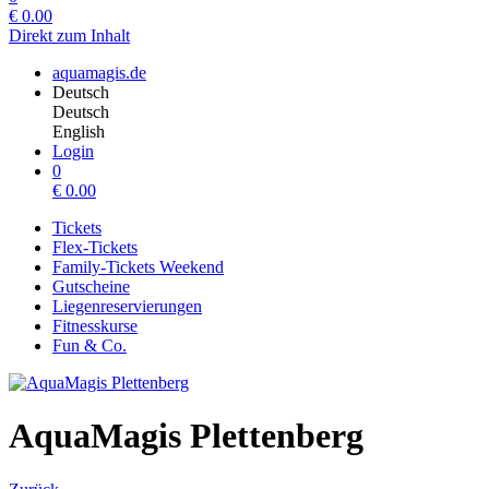
€
0.00
Direkt zum Inhalt
aquamagis.de
Deutsch
Deutsch
English
Login
0
€
0.00
Tickets
Flex-Tickets
Family-Tickets Weekend
Gutscheine
Liegenreservierungen
Fitnesskurse
Fun & Co.
AquaMagis Plettenberg