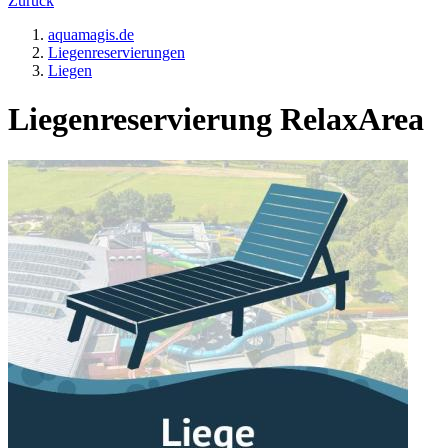
Zurück
aquamagis.de
Liegenreservierungen
Liegen
Liegenreservierung RelaxArea